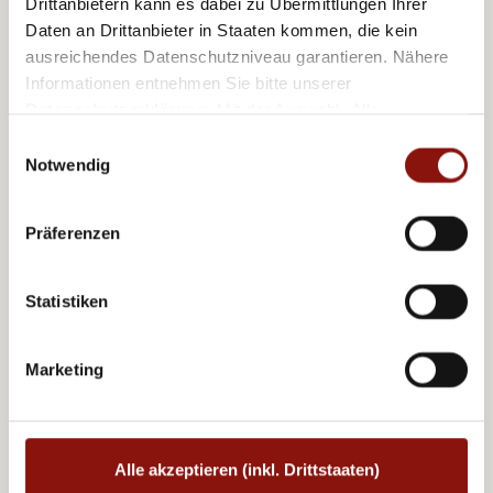
Drittanbietern kann es dabei zu Übermittlungen Ihrer
Daten an Drittanbieter in Staaten kommen, die kein
ausreichendes Datenschutzniveau garantieren. Nähere
Informationen entnehmen Sie bitte unserer
Austria Trend Hotels
Datenschutzerklärung
. Mit der Auswahl „Alle
Hotel Doppio ****
akzeptieren (inkl. Drittstaaten)" stimmen Sie allen
Einwilligungsauswahl
Cookies und Drittanbietern (inkl. Drittstaaten-
Notwendig
Übermittlung) zu.
Präferenzen
Statistiken
Marketing
Austria Trend Hotels
Hotel Europa Wien
Alle akzeptieren (inkl. Drittstaaten)