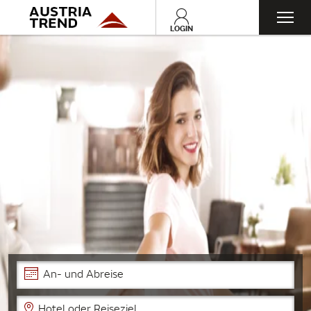
Toggl
LOGIN
navig
An- und Abreise
Hotel oder Reiseziel